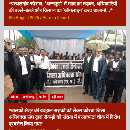
*पत्थलगांव स्पेशल: ‘अन्नपूर्णा’ में खाद का तड़का, अधिकारियों
की बल्ले-बल्ले और किसान का ‘ऑनलाइन’ कटा चालान!…*
8th August 2026
Bureau Report
कोरबा
छत्तीसगढ़
प्रदेश
बड़ी खबर
*बालको क्षेत्र की बदहाल सड़कों को लेकर कोरबा जिला
अधिवक्ता संघ द्वारा सैकड़ों की संख्या में परसाभाटा चौक में विरोध
प्रदर्शन किया गया*