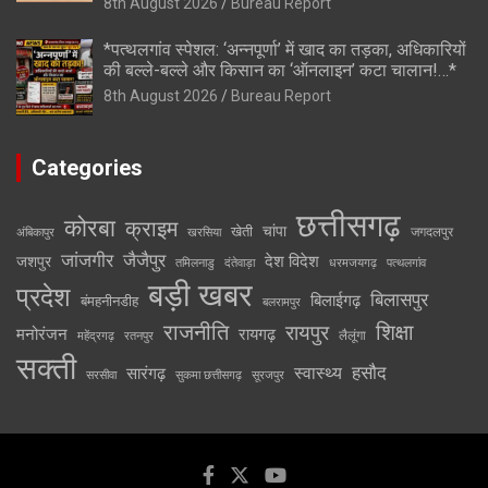
8th August 2026
Bureau Report
*पत्थलगांव स्पेशल: ‘अन्नपूर्णा’ में खाद का तड़का, अधिकारियों
की बल्ले-बल्ले और किसान का ‘ऑनलाइन’ कटा चालान!…*
8th August 2026
Bureau Report
Categories
छत्तीसगढ़
कोरबा
क्राइम
चांपा
खेती
जगदलपुर
अंबिकापुर
खरसिया
जांजगीर
जैजैपुर
देश विदेश
जशपुर
तमिलनाडु
दंतेवाड़ा
धरमजयगढ़
पत्थलगांव
बड़ी खबर
प्रदेश
बिलासपुर
बिलाईगढ़
बंमहनीनडीह
बलरामपुर
राजनीति
रायपुर
शिक्षा
मनोरंजन
रायगढ़
लैलूंगा
महेंद्रगढ़
रतनपुर
सक्ती
स्वास्थ्य
हसौद
सारंगढ़
सरसीवा
सुकमा छत्तीसगढ़
सूरजपुर