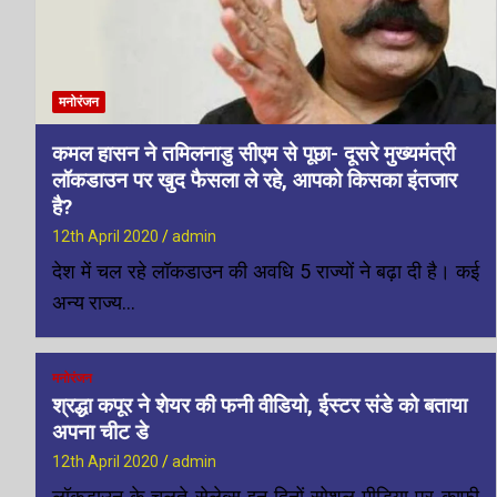
मनोरंजन
कमल हासन ने तमिलनाडु सीएम से पूछा- दूसरे मुख्यमंत्री
लॉकडाउन पर खुद फैसला ले रहे, आपको किसका इंतजार
है?
12th April 2020
admin
देश में चल रहे लॉकडाउन की अवधि 5 राज्यों ने बढ़ा दी है। कई
अन्य राज्य…
मनोरंजन
श्रद्धा कपूर ने शेयर की फनी वीडियो, ईस्टर संडे को बताया
अपना चीट डे
12th April 2020
admin
लॉकडाउन के चलते सेलेब्स इन दिनों सोशल मीडिया पर काफी