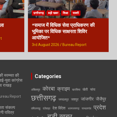
छत्तीसगढ़
बड़ी खबर
शिक्षा
सक्ती
िला
*समाज में विधिक सेवा प्राधिकरण की
भूमिका पर विधिक साक्षरता शिविर
आयोजित*
t
3rd August 2026
Bureau Report
की मरम्मत की
Categories
-युवा कांग्रेस
व राखड़
कोरबा
क्राइम
खेती
चांपा
अंबिकापुर
खरसिया
छत्तीसगढ़
ureau Report
जांजगीर
जैजैपुर
जशपुर
जगदलपुर
प्रदेश
ता संकल्प
देश विदेश
तमिलनाडु
दंतेवाड़ा
धरमजयगढ़
पत्थलगांव
ेगी पवित्र
बड़ी खबर