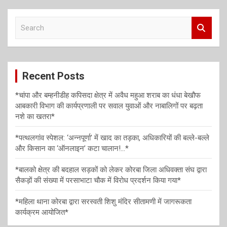
v
S
i
e
a
g
r
a
c
Recent Posts
h
t
i
*चांपा और बम्हनीडीह कपिसदा क्षेत्र में अवैध महुआ शराब का धंधा बेखौफ
आबकारी विभाग की कार्यप्रणाली पर सवाल युवाओं और नाबालिगों पर बढ़ता
o
नशे का खतरा*
n
*पत्थलगांव स्पेशल: ‘अन्नपूर्णा’ में खाद का तड़का, अधिकारियों की बल्ले-बल्ले
और किसान का ‘ऑनलाइन’ कटा चालान!…*
*बालको क्षेत्र की बदहाल सड़कों को लेकर कोरबा जिला अधिवक्ता संघ द्वारा
सैकड़ों की संख्या में परसाभाटा चौक में विरोध प्रदर्शन किया गया*
*महिला थाना कोरबा द्वारा सरस्वती शिशु मंदिर सीतामणी में जागरूकता
कार्यक्रम आयोजित*