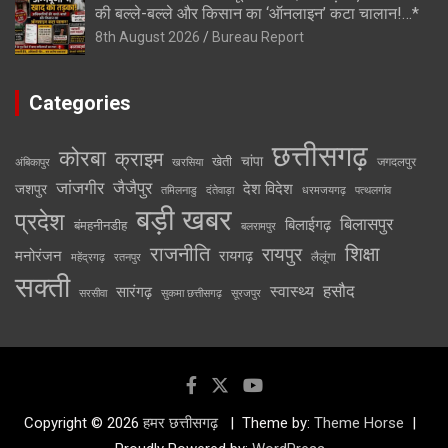
की बल्ले-बल्ले और किसान का ‘ऑनलाइन’ कटा चालान!…*
8th August 2026
Bureau Report
Categories
छत्तीसगढ़
कोरबा
क्राइम
चांपा
खेती
जगदलपुर
अंबिकापुर
खरसिया
जांजगीर
जैजैपुर
देश विदेश
जशपुर
तमिलनाडु
दंतेवाड़ा
धरमजयगढ़
पत्थलगांव
बड़ी खबर
प्रदेश
बिलासपुर
बिलाईगढ़
बंमहनीनडीह
बलरामपुर
राजनीति
रायपुर
शिक्षा
मनोरंजन
रायगढ़
लैलूंगा
महेंद्रगढ़
रतनपुर
सक्ती
स्वास्थ्य
हसौद
सारंगढ़
सरसीवा
सुकमा छत्तीसगढ़
सूरजपुर
Copyright © 2026
हमर छत्तीसगढ़
Theme by:
Theme Horse