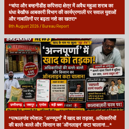
*चांपा और बम्हनीडीह कपिसदा क्षेत्र में अवैध महुआ शराब का
धंधा बेखौफ आबकारी विभाग की कार्यप्रणाली पर सवाल युवाओं
और नाबालिगों पर बढ़ता नशे का खतरा*
8th August 2026
Bureau Report
छत्तीसगढ़
जशपुर
प्रदेश
बड़ी खबर
*पत्थलगांव स्पेशल: ‘अन्नपूर्णा’ में खाद का तड़का, अधिकारियों
की बल्ले-बल्ले और किसान का ‘ऑनलाइन’ कटा चालान!…*