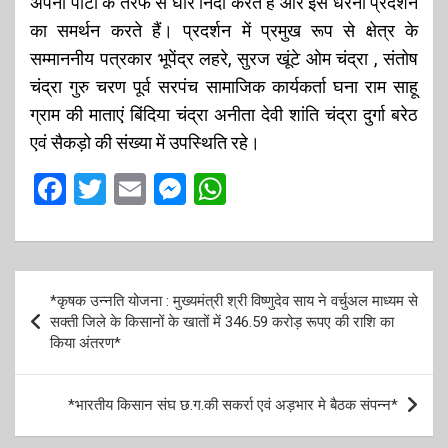
अपनी पार्टी के तरफ से घोर निंदा करते हैं और इस धरना प्रदर्शन
का समर्थन करते हैं। प्रदर्शन में प्रमुख रूप से क्षेत्र के
सम्माननीय पत्रकार भूपेंद्र लहरे, सुरज खूंटे ओम चंद्रा , संतोष
चंद्रा गुरु चरण पूर्व सरपंच सामाजिक कार्यकर्ता घना राम साहू
ग्राम की माताएं बिंदिया चंद्रा अनीता देवी शांति चंद्रा दुर्गा बरेठ
एवं सैकड़ो की संख्या में उपस्थिति रहे।
F
T
E
M
W
a
wi
m
es
h
ce
tt
ail
se
at
b
er
n
s
P
*कृषक उन्नति योजना : मुख्यमंत्री श्री विष्णुदेव साय ने वर्चुअल माध्यम से
o
g
A
o
सक्ती जिले के किसानों के खातों में 346.59 करोड़ रूपए की राशि का
o
er
p
किया अंतरण*
s
k
p
t
*भारतीय किसान संघ छ.ग.की सकर्रा एवं अड़भार मे बैठक संपन्न*
n
a