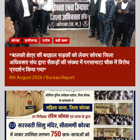
कोरबा
छत्तीसगढ़
प्रदेश
बड़ी खबर
*बालको क्षेत्र की बदहाल सड़कों को लेकर कोरबा जिला
अधिवक्ता संघ द्वारा सैकड़ों की संख्या में परसाभाटा चौक में विरोध
प्रदर्शन किया गया*
8th August 2026
Bureau Report