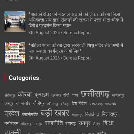
*बालको क्षेत्र की बदहाल सड़कों को लेकर कोरबा जिला
अधिवक्ता संघ द्वारा सैकड़ों की संख्या में परसाभाटा चौक में
विरोध प्रदर्शन किया गया*
8th August 2026
Bureau Report
*महिला थाना कोरबा द्वारा सरस्वती शिशु मंदिर सीतामणी में
जागरूकता कार्यक्रम आयोजित*
8th August 2026
Bureau Report
Categories
छत्तीसगढ़
कोरबा
क्राइम
खेती
चांपा
जगदलपुर
अंबिकापुर
खरसिया
जांजगीर
जैजैपुर
देश विदेश
जशपुर
तमिलनाडु
दंतेवाड़ा
धरमजयगढ़
पत्थलगांव
बड़ी खबर
प्रदेश
बिलासपुर
बिलाईगढ़
बंमहनीनडीह
बलरामपुर
राजनीति
रायपुर
शिक्षा
मनोरंजन
रायगढ़
लैलूंगा
महेंद्रगढ़
रतनपुर
सक्ती