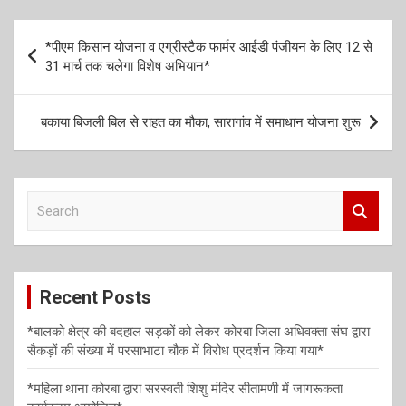
ce
tt
ail
se
at
b
er
n
s
P
*पीएम किसान योजना व एग्रीस्टैक फार्मर आईडी पंजीयन के लिए 12 से
o
g
A
o
31 मार्च तक चलेगा विशेष अभियान*
o
er
p
s
k
p
t
बकाया बिजली बिल से राहत का मौका, सारागांव में समाधान योजना शुरू
n
a
S
v
e
i
a
r
g
c
a
Recent Posts
h
t
*बालको क्षेत्र की बदहाल सड़कों को लेकर कोरबा जिला अधिवक्ता संघ द्वारा
i
सैकड़ों की संख्या में परसाभाटा चौक में विरोध प्रदर्शन किया गया*
o
*महिला थाना कोरबा द्वारा सरस्वती शिशु मंदिर सीतामणी में जागरूकता