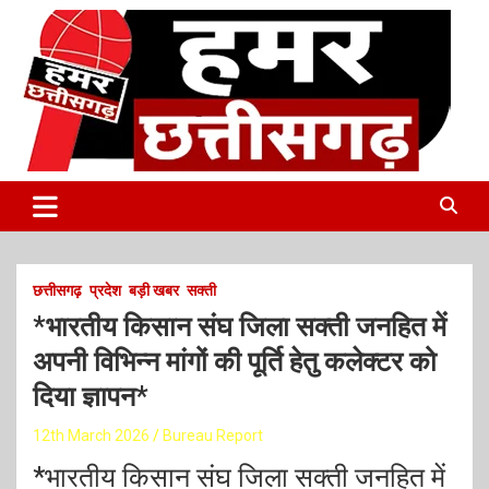
S
k
i
p
t
o
c
o
Latest Online Breaking News
हमर छत्तीसगढ़
n
t
e
n
t
छत्तीसगढ़
प्रदेश
बड़ी खबर
सक्ती
*भारतीय किसान संघ जिला सक्ती जनहित में
अपनी विभिन्न मांगों की पूर्ति हेतु कलेक्टर को
दिया ज्ञापन*
12th March 2026
Bureau Report
*भारतीय किसान संघ जिला सक्ती जनहित में