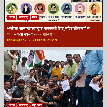
कोरबा
छत्तीसगढ़
शिक्षा
*महिला थाना कोरबा द्वारा सरस्वती शिशु मंदिर सीतामणी में
जागरूकता कार्यक्रम आयोजित*
8th August 2026
Bureau Report
कोरबा
छत्तीसगढ़
बड़ी खबर