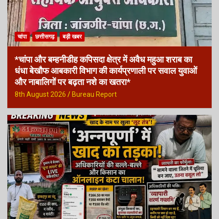
चांपा
छत्तीसगढ़
बड़ी खबर
*चांपा और बम्हनीडीह कपिसदा क्षेत्र में अवैध महुआ शराब का
धंधा बेखौफ आबकारी विभाग की कार्यप्रणाली पर सवाल युवाओं
और नाबालिगों पर बढ़ता नशे का खतरा*
8th August 2026
Bureau Report