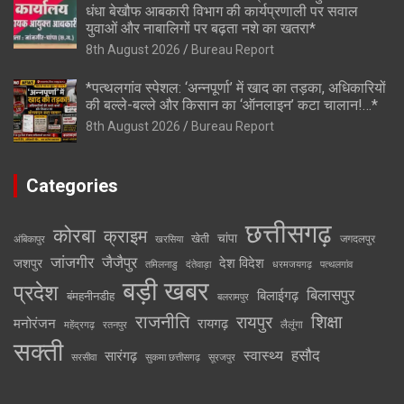
धंधा बेखौफ आबकारी विभाग की कार्यप्रणाली पर सवाल
युवाओं और नाबालिगों पर बढ़ता नशे का खतरा*
8th August 2026
Bureau Report
*पत्थलगांव स्पेशल: ‘अन्नपूर्णा’ में खाद का तड़का, अधिकारियों
की बल्ले-बल्ले और किसान का ‘ऑनलाइन’ कटा चालान!…*
8th August 2026
Bureau Report
Categories
छत्तीसगढ़
कोरबा
क्राइम
चांपा
खेती
जगदलपुर
अंबिकापुर
खरसिया
जांजगीर
जैजैपुर
देश विदेश
जशपुर
तमिलनाडु
दंतेवाड़ा
धरमजयगढ़
पत्थलगांव
बड़ी खबर
प्रदेश
बिलासपुर
बिलाईगढ़
बंमहनीनडीह
बलरामपुर
राजनीति
रायपुर
शिक्षा
मनोरंजन
रायगढ़
लैलूंगा
महेंद्रगढ़
रतनपुर
सक्ती
स्वास्थ्य
हसौद
सारंगढ़
सरसीवा
सुकमा छत्तीसगढ़
सूरजपुर