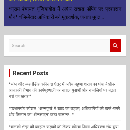
*ग्राम पंचायत गुंजियाबोड में अवैध राखड़ डंपिंग पर प्रशासन
मौन* *जिम्मेदार अधिकारी बने मूकदर्शक, जनता भुगत…
S
e
a
r
c
Recent Posts
h
*चांपा और बम्हनीडीह कपिसदा क्षेत्र में अवैध महुआ शराब का धंधा बेखौफ
आबकारी विभाग की कार्यप्रणाली पर सवाल युवाओं और नाबालिगों पर बढ़ता
नशे का खतरा*
*पत्थलगांव स्पेशल: ‘अन्नपूर्णा’ में खाद का तड़का, अधिकारियों की बल्ले-बल्ले
और किसान का ‘ऑनलाइन’ कटा चालान!…*
*बालको क्षेत्र की बदहाल सड़कों को लेकर कोरबा जिला अधिवक्ता संघ द्वारा