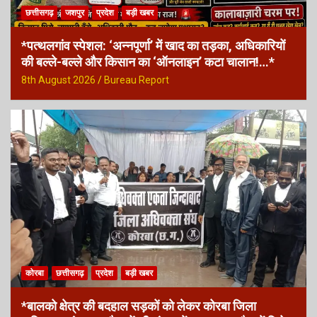
छत्तीसगढ़
जशपुर
प्रदेश
बड़ी खबर
*पत्थलगांव स्पेशल: ‘अन्नपूर्णा’ में खाद का तड़का, अधिकारियों
की बल्ले-बल्ले और किसान का ‘ऑनलाइन’ कटा चालान!…*
8th August 2026
Bureau Report
कोरबा
छत्तीसगढ़
प्रदेश
बड़ी खबर
*बालको क्षेत्र की बदहाल सड़कों को लेकर कोरबा जिला