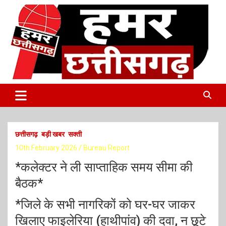
S
k
i
p
t
o
c
o
Latest Online Breaking News
हमर छत्तीसगढ़
n
t
e
n
t
छत्तीसगढ़
बड़ी खबर
सक्ती
10th February 2026
Bureau Report
*कलेक्टर ने ली साप्ताहिक समय सीमा की
बैठक*
*जिले के सभी नागरिकों को घर-घर जाकर
खिलाए फाइलेरिया (हाथीपांव) की दवा, न छूटे