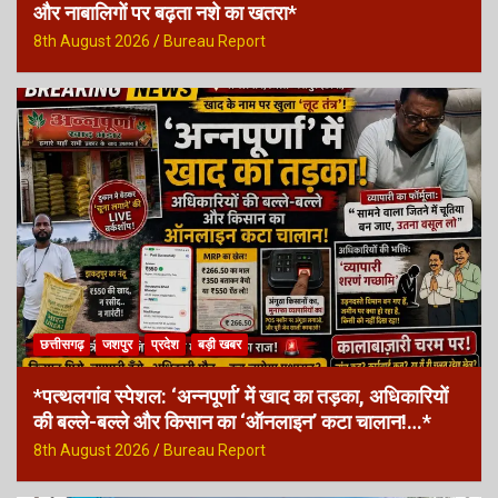
और नाबालिगों पर बढ़ता नशे का खतरा*
8th August 2026
Bureau Report
छत्तीसगढ़
जशपुर
प्रदेश
बड़ी खबर
*पत्थलगांव स्पेशल: ‘अन्नपूर्णा’ में खाद का तड़का, अधिकारियों
की बल्ले-बल्ले और किसान का ‘ऑनलाइन’ कटा चालान!…*
8th August 2026
Bureau Report