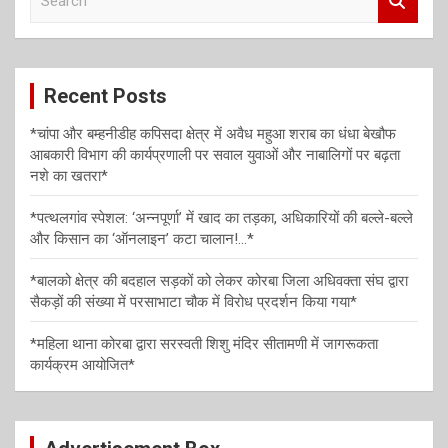
i
e
a
g
r
a
c
Recent Posts
h
t
i
*चांपा और बम्हनीडीह कपिसदा क्षेत्र में अवैध महुआ शराब का धंधा बेखौफ
आबकारी विभाग की कार्यप्रणाली पर सवाल युवाओं और नाबालिगों पर बढ़ता
o
नशे का खतरा*
n
*पत्थलगांव स्पेशल: ‘अन्नपूर्णा’ में खाद का तड़का, अधिकारियों की बल्ले-बल्ले
और किसान का ‘ऑनलाइन’ कटा चालान!…*
*बालको क्षेत्र की बदहाल सड़कों को लेकर कोरबा जिला अधिवक्ता संघ द्वारा
सैकड़ों की संख्या में परसाभाटा चौक में विरोध प्रदर्शन किया गया*
*महिला थाना कोरबा द्वारा सरस्वती शिशु मंदिर सीतामणी में जागरूकता
कार्यक्रम आयोजित*