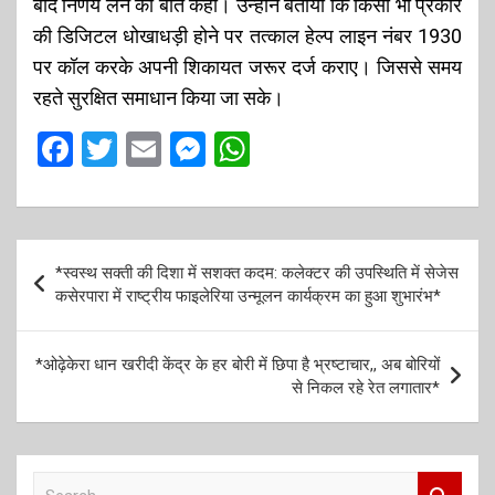
बाद निर्णय लेने की बात कही। उन्होंने बताया कि किसी भी प्रकार
की डिजिटल धोखाधड़ी होने पर तत्काल हेल्प लाइन नंबर 1930
पर कॉल करके अपनी शिकायत जरूर दर्ज कराए। जिससे समय
रहते सुरक्षित समाधान किया जा सके।
F
T
E
M
W
a
wi
m
es
h
ce
tt
ail
se
at
b
er
n
s
P
*स्वस्थ सक्ती की दिशा में सशक्त कदम: कलेक्टर की उपस्थिति में सेजेस
o
g
A
o
कसेरपारा में राष्ट्रीय फाइलेरिया उन्मूलन कार्यक्रम का हुआ शुभारंभ*
o
er
p
s
k
p
t
*ओढ़ेकेरा धान खरीदी केंद्र के हर बोरी में छिपा है भ्रष्टाचार,, अब बोरियों
से निकल रहे रेत लगातार*
n
a
v
S