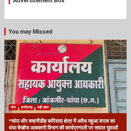
Advertisement Box
You may Missed
चांपा
छत्तीसगढ़
बड़ी खबर
*चांपा और बम्हनीडीह कपिसदा क्षेत्र में अवैध महुआ शराब का
धंधा बेखौफ आबकारी विभाग की कार्यप्रणाली पर सवाल युवाओं