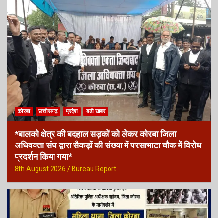
कोरबा
छत्तीसगढ़
प्रदेश
बड़ी खबर
*बालको क्षेत्र की बदहाल सड़कों को लेकर कोरबा जिला
अधिवक्ता संघ द्वारा सैकड़ों की संख्या में परसाभाटा चौक में विरोध
प्रदर्शन किया गया*
8th August 2026
Bureau Report