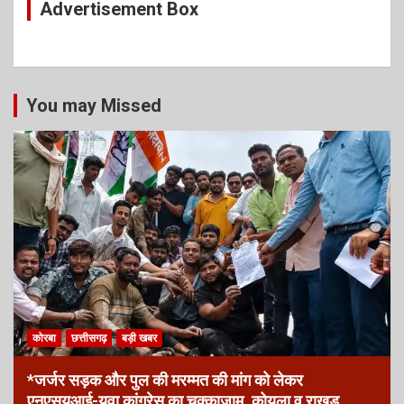
Advertisement Box
You may Missed
कोरबा
छत्तीसगढ़
बड़ी खबर
*जर्जर सड़क और पुल की मरम्मत की मांग को लेकर
एनएसयूआई-युवा कांग्रेस का चक्काजाम, कोयला व राखड़