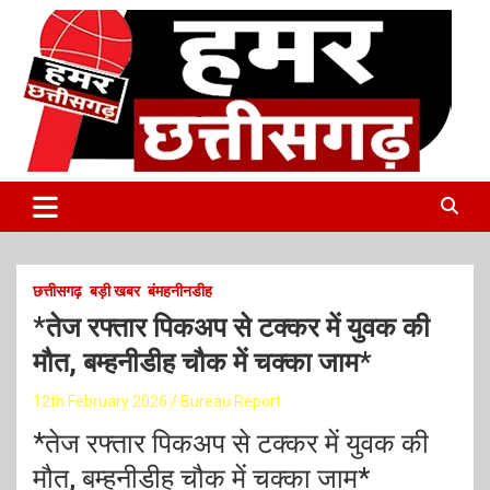
S
k
i
p
t
o
c
o
Latest Online Breaking News
हमर छत्तीसगढ़
n
t
e
n
t
छत्तीसगढ़
बड़ी खबर
बंमहनीनडीह
*तेज रफ्तार पिकअप से टक्कर में युवक की
मौत, बम्हनीडीह चौक में चक्का जाम*
12th February 2026
Bureau Report
*तेज रफ्तार पिकअप से टक्कर में युवक की
मौत, बम्हनीडीह चौक में चक्का जाम*