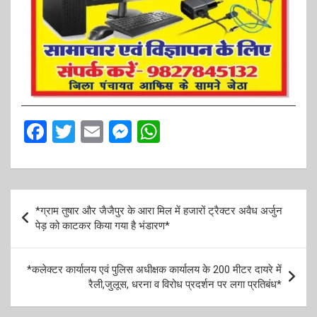
F
T
E
M
W
a
wi
m
es
h
ce
tt
ail
se
at
b
er
n
s
P
*ग्राम तुषार और जैजैपुर के आरा मिल में हजारों ट्रैक्टर अवैध अर्जुन
o
g
A
o
पेड़ को काटकर किया गया है भंडारण*
o
er
p
s
k
p
t
*कलेक्टर कार्यालय एवं पुलिस अधीक्षक कार्यालय के 200 मीटर दायरे में
रैली,जुलूस, धरना व विरोध प्रदर्शन पर लगा प्रतिबंध*
n
a