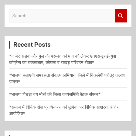
v
S
i
e
a
g
r
a
c
Recent Posts
h
t
i
*जर्जर सड़क और पुल की मरम्मत की मांग को लेकर एनएसयूआई-युवा
कांग्रेस का चक्काजाम, कोयला व राखड़ परिवहन रोका*
o
n
*भाजपा चलाएगी समरसता संकल्प अभियान, जिले में निकलेगी पवित्र कलश
यात्रा*
*भाजपा पिछड़ा वर्ग मोर्चा की जिला कार्यसमिति बैठक संपन्न*
*समाज में विधिक सेवा प्राधिकरण की भूमिका पर विधिक साक्षरता शिविर
आयोजित*