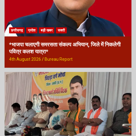
छत्तीसगढ़
प्रदेश
बड़ी खबर
सक्ती
*भाजपा चलाएगी समरसता संकल्प अभियान, जिले में निकलेगी
पवित्र कलश यात्रा*
4th August 2026
Bureau Report