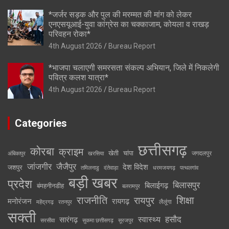
*जर्जर सड़क और पुल की मरम्मत की मांग को लेकर
एनएसयूआई-युवा कांग्रेस का चक्काजाम, कोयला व राखड़
परिवहन रोका*
4th August 2026
Bureau Report
*भाजपा चलाएगी समरसता संकल्प अभियान, जिले में निकलेगी
पवित्र कलश यात्रा*
4th August 2026
Bureau Report
Categories
छत्तीसगढ़
कोरबा
क्राइम
खेती
चांपा
जगदलपुर
अंबिकापुर
खरसिया
जांजगीर
जैजैपुर
देश विदेश
जशपुर
तमिलनाडु
दंतेवाड़ा
धरमजयगढ़
पत्थलगांव
बड़ी खबर
प्रदेश
बिलासपुर
बिलाईगढ़
बंमहनीनडीह
बलरामपुर
राजनीति
रायपुर
शिक्षा
मनोरंजन
रायगढ़
लैलूंगा
महेंद्रगढ़
रतनपुर
सक्ती
स्वास्थ्य
हसौद
सारंगढ़
सरसीवा
सुकमा छत्तीसगढ़
सूरजपुर