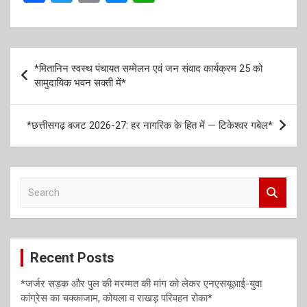
a
wi
m
es
h
ce
tt
ail
se
at
b
er
n
s
P
*मितानिन स्वस्थ पंचायत सम्मेलन एवं जन संवाद कार्यक्रम 25 को
o
g
A
o
सामुदायिक भवन सक्ती में*
o
er
p
s
k
p
t
*छत्तीसगढ़ बजट 2026-27: हर नागरिक के हित में — टिकेश्वर गबेल*
n
a
S
v
e
i
a
r
g
c
a
Recent Posts
h
t
*जर्जर सड़क और पुल की मरम्मत की मांग को लेकर एनएसयूआई-युवा
i
कांग्रेस का चक्काजाम, कोयला व राखड़ परिवहन रोका*