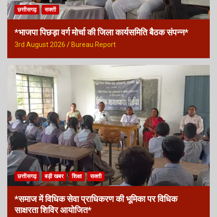
छत्तीसगढ़
सक्ती
*भाजपा पिछड़ा वर्ग मोर्चा की जिला कार्यसमिति बैठक संपन्न*
3rd August 2026
Bureau Report
छत्तीसगढ़
बड़ी खबर
शिक्षा
सक्ती
*समाज में विधिक सेवा प्राधिकरण की भूमिका पर विधिक
साक्षरता शिविर आयोजित*