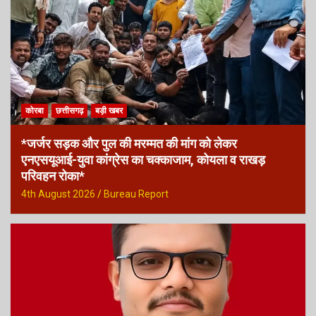
कोरबा
छत्तीसगढ़
बड़ी खबर
*जर्जर सड़क और पुल की मरम्मत की मांग को लेकर
एनएसयूआई-युवा कांग्रेस का चक्काजाम, कोयला व राखड़
परिवहन रोका*
4th August 2026
Bureau Report