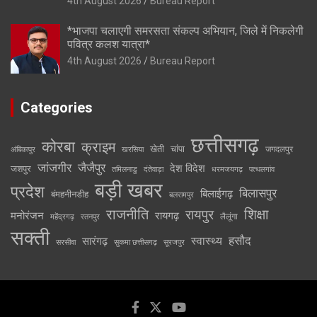
4th August 2026
Bureau Report
*भाजपा चलाएगी समरसता संकल्प अभियान, जिले में निकलेगी
पवित्र कलश यात्रा*
4th August 2026
Bureau Report
Categories
छत्तीसगढ़
कोरबा
क्राइम
खेती
चांपा
जगदलपुर
अंबिकापुर
खरसिया
जांजगीर
जैजैपुर
देश विदेश
जशपुर
तमिलनाडु
दंतेवाड़ा
धरमजयगढ़
पत्थलगांव
बड़ी खबर
प्रदेश
बिलासपुर
बिलाईगढ़
बंमहनीनडीह
बलरामपुर
राजनीति
रायपुर
शिक्षा
मनोरंजन
रायगढ़
लैलूंगा
महेंद्रगढ़
रतनपुर
सक्ती
स्वास्थ्य
हसौद
सारंगढ़
सरसीवा
सुकमा छत्तीसगढ़
सूरजपुर