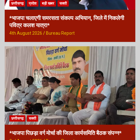
छत्तीसगढ़
प्रदेश
बड़ी खबर
सक्ती
*भाजपा चलाएगी समरसता संकल्प अभियान, जिले में निकलेगी
पवित्र कलश यात्रा*
4th August 2026
Bureau Report
छत्तीसगढ़
सक्ती
*भाजपा पिछड़ा वर्ग मोर्चा की जिला कार्यसमिति बैठक संपन्न*