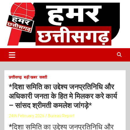
S
k
i
p
t
o
c
o
Latest Online Breaking News
हमर छत्तीसगढ़
n
t
e
n
t
छत्तीसगढ़
बड़ी खबर
सक्ती
*दिशा समिति का उद्देश्य जनप्रतिनिधि और
अधिकारी जनता के हित मे मिलकर करे कार्य
– सांसद श्रीमती कमलेश जांगड़े*
24th February 2026
Bureau Report
*दिशा समिति का उद्देश्य जनप्रतिनिधि और