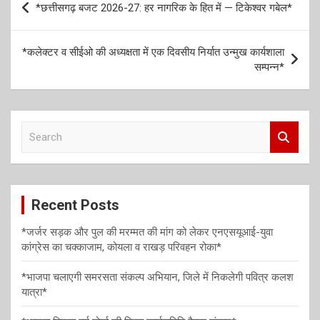
*छत्तीसगढ़ बजट 2026-27: हर नागरिक के हित में — टिकेश्वर गबेल*
o
g
A
o
o
er
p
s
*कलेक्टर व सीईओ की अध्यक्षता में एक दिवसीय निर्यात उन्मुख कार्यशाला
k
p
t
सम्पन्न*
n
a
S
v
e
i
a
r
g
c
a
Recent Posts
h
t
*जर्जर सड़क और पुल की मरम्मत की मांग को लेकर एनएसयूआई-युवा
i
कांग्रेस का चक्काजाम, कोयला व राखड़ परिवहन रोका*
o
*भाजपा चलाएगी समरसता संकल्प अभियान, जिले में निकलेगी पवित्र कलश
n
यात्रा*