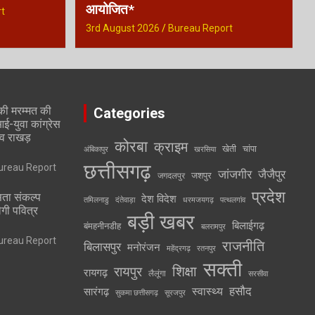
आयोजित*
t
3rd August 2026
Bureau Report
की मरम्मत की
Categories
-युवा कांग्रेस
व राखड़
कोरबा
क्राइम
खेती
चांपा
अंबिकापुर
खरसिया
छत्तीसगढ़
ureau Report
जांजगीर
जैजैपुर
जशपुर
जगदलपुर
प्रदेश
ता संकल्प
देश विदेश
तमिलनाडु
दंतेवाड़ा
धरमजयगढ़
पत्थलगांव
ेगी पवित्र
बड़ी खबर
बिलाईगढ़
बंमहनीनडीह
बलरामपुर
ureau Report
राजनीति
बिलासपुर
मनोरंजन
महेंद्रगढ़
रतनपुर
सक्ती
रायपुर
शिक्षा
रायगढ़
लैलूंगा
सरसीवा
स्वास्थ्य
हसौद
सारंगढ़
सुकमा छत्तीसगढ़
सूरजपुर