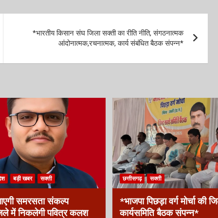
*भारतीय किसान संघ जिला सक्ती का रीति नीति, संगठनात्मक
आंदोनात्मक,रचनात्मक, कार्य संबंधित बैठक संपन्न*
देश
बड़ी खबर
सक्ती
छत्तीसगढ़
सक्ती
ाएगी समरसता संकल्प
*भाजपा पिछड़ा वर्ग मोर्चा की ज
ले में निकलेगी पवित्र कलश
कार्यसमिति बैठक संपन्न*