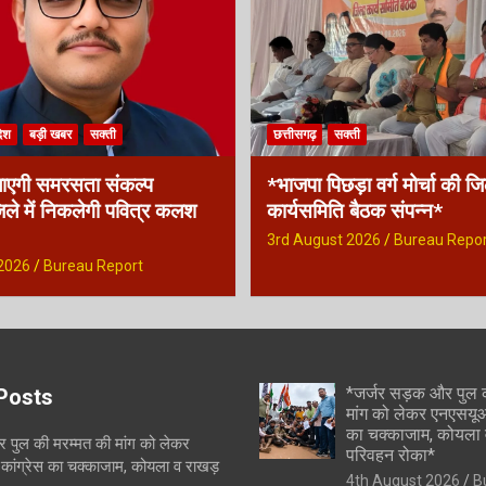
देश
बड़ी खबर
सक्ती
छत्तीसगढ़
सक्ती
ाएगी समरसता संकल्प
*भाजपा पिछड़ा वर्ग मोर्चा की ज
ले में निकलेगी पवित्र कलश
कार्यसमिति बैठक संपन्न*
3rd August 2026
Bureau Repor
2026
Bureau Report
*जर्जर सड़क और पुल 
Posts
मांग को लेकर एनएसयूआई
का चक्काजाम, कोयला 
 पुल की मरम्मत की मांग को लेकर
परिवहन रोका*
कांग्रेस का चक्काजाम, कोयला व राखड़
4th August 2026
B