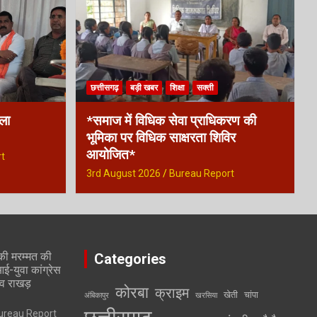
छत्तीसगढ़
बड़ी खबर
शिक्षा
सक्ती
िला
*समाज में विधिक सेवा प्राधिकरण की
भूमिका पर विधिक साक्षरता शिविर
आयोजित*
t
3rd August 2026
Bureau Report
की मरम्मत की
Categories
-युवा कांग्रेस
व राखड़
कोरबा
क्राइम
खेती
चांपा
अंबिकापुर
खरसिया
ureau Report