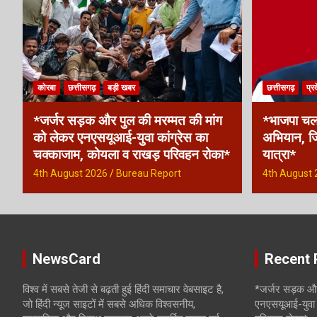
v
i
g
कोरबा
छत्तीसगढ़
बड़ी खबर
छत्तीसगढ़
प्र
a
*जर्जर सड़क और पुल की मरम्मत की मांग
*भाजपा चल
t
को लेकर एनएसयूआई-युवा कांग्रेस का
अभियान, जि
चक्काजाम, कोयला व राखड़ परिवहन रोका*
यात्रा*
i
4th August 2026
Bureau Report
4th August 
o
n
NewsCard
Recent 
विश्व में सबसे तेजी से बढ़ती हुई हिंदी समाचार वेबसाइट है,
*जर्जर सड़क और
जो हिंदी न्यूज साइटों में सबसे अधिक विश्वसनीय,
एनएसयूआई-युवा 