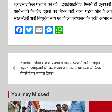
ट्राईसाइकिल प्रदान की गई। ट्राईसाइकिल मिलते ही तुलेश्वरी क
आने-जाने के लिए दूसरों पर निर्भर नहीं रहना पड़ेगा और वे 
मुख्यमंत्री श्री विष्णुदेव साय एवं जिला प्रशासन के प्रति आभा
F
T
E
M
W
a
wi
m
es
h
ce
tt
ail
se
at
b
er
n
s
P
o
g
A
*गृहमंत्री अमित शाह के स्वागत में भाजपा ध्वज से सजेगा समूचा
o
o
er
p
शहर* *उपमुख्यमंत्री विजय शर्मा ने भाजपा कार्यालय में ली बैठक,
तैयारियों का जायजा लिया*
k
p
s
t
You may Missed
n
a