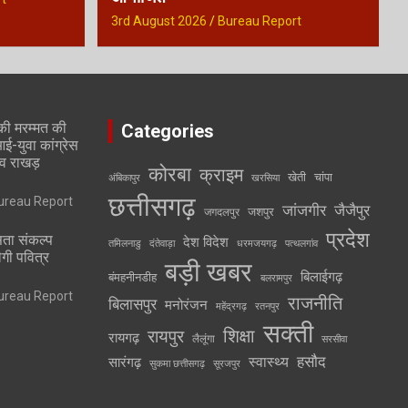
3rd August 2026
Bureau Report
की मरम्मत की
Categories
-युवा कांग्रेस
व राखड़
कोरबा
क्राइम
खेती
चांपा
अंबिकापुर
खरसिया
छत्तीसगढ़
ureau Report
जांजगीर
जैजैपुर
जशपुर
जगदलपुर
प्रदेश
ता संकल्प
देश विदेश
तमिलनाडु
दंतेवाड़ा
धरमजयगढ़
पत्थलगांव
ेगी पवित्र
बड़ी खबर
बिलाईगढ़
बंमहनीनडीह
बलरामपुर
ureau Report
राजनीति
बिलासपुर
मनोरंजन
महेंद्रगढ़
रतनपुर
सक्ती
रायपुर
शिक्षा
रायगढ़
लैलूंगा
सरसीवा
स्वास्थ्य
हसौद
सारंगढ़
सुकमा छत्तीसगढ़
सूरजपुर