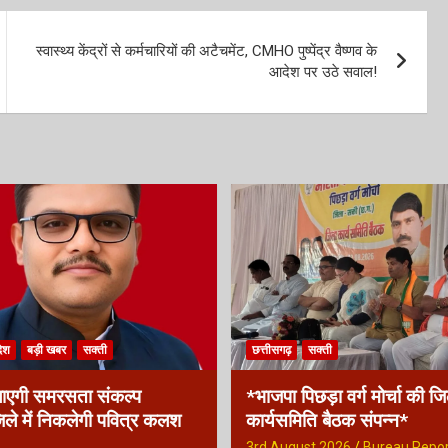
स्वास्थ्य केंद्रों से कर्मचारियों की अटैचमेंट, CMHO पुष्पेंद्र वैष्णव के
आदेश पर उठे सवाल!
देश
बड़ी खबर
सक्ती
छत्तीसगढ़
सक्ती
ाएगी समरसता संकल्प
*भाजपा पिछड़ा वर्ग मोर्चा की ज
ले में निकलेगी पवित्र कलश
कार्यसमिति बैठक संपन्न*
3rd August 2026
Bureau Repor