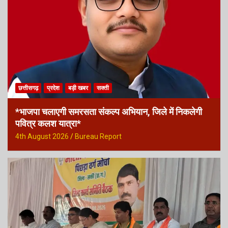
छत्तीसगढ़
प्रदेश
बड़ी खबर
सक्ती
*भाजपा चलाएगी समरसता संकल्प अभियान, जिले में निकलेगी
पवित्र कलश यात्रा*
4th August 2026
Bureau Report