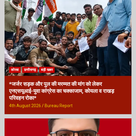
कोरबा
छत्तीसगढ़
बड़ी खबर
*जर्जर सड़क और पुल की मरम्मत की मांग को लेकर
एनएसयूआई-युवा कांग्रेस का चक्काजाम, कोयला व राखड़
परिवहन रोका*
4th August 2026
Bureau Report