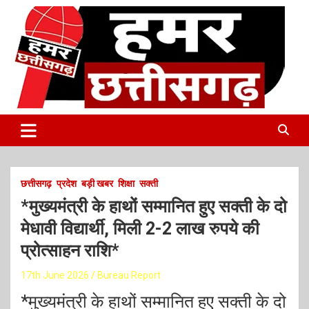
S
k
i
p
t
o
c
o
Latest Online Breaking News
हमर छत्तीसगढ़
n
t
e
n
t
छत्तीसगढ़
प्रदेश
बड़ी खबर
शिक्षा
सक्ती
*मुख्यमंत्री के हाथों सम्मानित हुए सक्ती के दो
मेधावी विद्यार्थी, मिली 2-2 लाख रुपये की
प्रोत्साहन राशि*
17th June 2026
Bureau Report
*मुख्यमंत्री के हाथों सम्मानित हुए सक्ती के दो