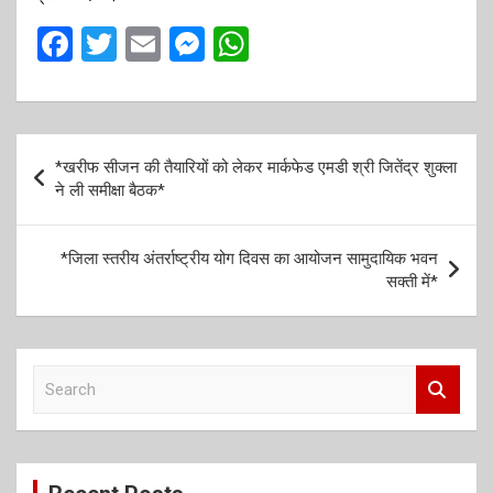
F
T
E
M
W
a
wi
m
es
h
ce
tt
ail
se
at
b
er
n
s
P
*खरीफ सीजन की तैयारियों को लेकर मार्कफेड एमडी श्री जितेंद्र शुक्ला
o
g
A
o
ने ली समीक्षा बैठक*
o
er
p
s
k
p
t
*जिला स्तरीय अंतर्राष्ट्रीय योग दिवस का आयोजन सामुदायिक भवन
सक्ती में*
n
a
v
S
i
e
a
g
r
a
c
h