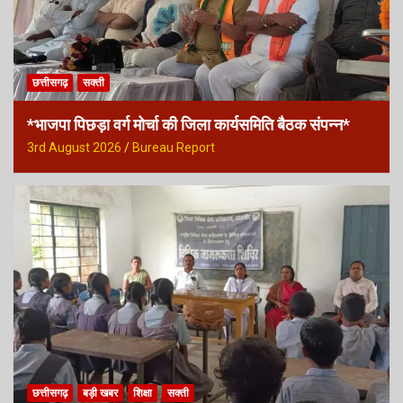
छत्तीसगढ़
सक्ती
*भाजपा पिछड़ा वर्ग मोर्चा की जिला कार्यसमिति बैठक संपन्न*
3rd August 2026
Bureau Report
छत्तीसगढ़
बड़ी खबर
शिक्षा
सक्ती