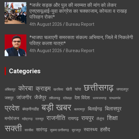
*जर्जर सड़क और पुल की मरम्मत की मांग को लेकर
एनएसयूआई-युवा कांग्रेस का चक्काजाम, कोयला व राखड़
परिवहन रोका*
4th August 2026
Bureau Report
*भाजपा चलाएगी समरसता संकल्प अभियान, जिले में निकलेगी
पवित्र कलश यात्रा*
4th August 2026
Bureau Report
Categories
छत्तीसगढ़
कोरबा
क्राइम
खेती
चांपा
जगदलपुर
अंबिकापुर
खरसिया
जांजगीर
जैजैपुर
देश विदेश
जशपुर
तमिलनाडु
दंतेवाड़ा
धरमजयगढ़
पत्थलगांव
बड़ी खबर
प्रदेश
बिलासपुर
बिलाईगढ़
बंमहनीनडीह
बलरामपुर
राजनीति
रायपुर
शिक्षा
मनोरंजन
रायगढ़
लैलूंगा
महेंद्रगढ़
रतनपुर
सक्ती
स्वास्थ्य
हसौद
सारंगढ़
सरसीवा
सुकमा छत्तीसगढ़
सूरजपुर