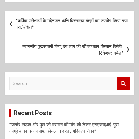
ce
tt
ail
se
at
b
er
n
s
P
*वार्षिक परीक्षाओं के मद्देनजर ध्वनि विस्तारक यंत्रों का उपयोग किया गया
o
g
A
o
प्रतिबंधित*
o
er
p
s
k
p
t
*माननीय मुख्यमंत्री विष्णु देव साय जी की सरकार किसान हितैषी-
टिकेश्वर गबेल*
n
a
v
S
i
e
a
g
r
a
c
Recent Posts
h
t
i
*जर्जर सड़क और पुल की मरम्मत की मांग को लेकर एनएसयूआई-युवा
कांग्रेस का चक्काजाम, कोयला व राखड़ परिवहन रोका*
o