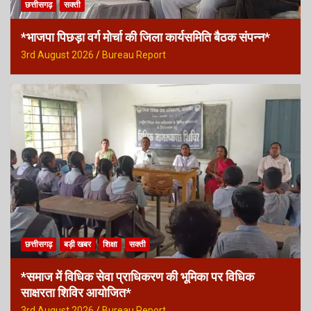
छत्तीसगढ़
सक्ती
*भाजपा पिछड़ा वर्ग मोर्चा की जिला कार्यसमिति बैठक संपन्न*
3rd August 2026
Bureau Report
छत्तीसगढ़
बड़ी खबर
शिक्षा
सक्ती
*समाज में विधिक सेवा प्राधिकरण की भूमिका पर विधिक
साक्षरता शिविर आयोजित*
3rd August 2026
Bureau Report