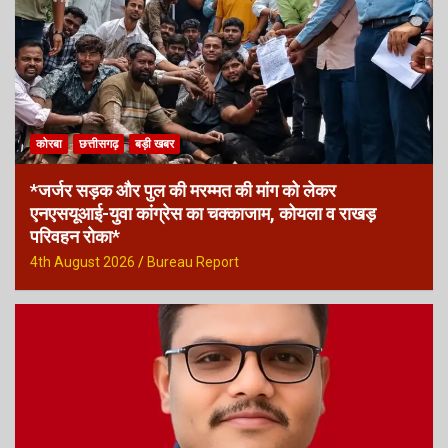
कोरबा
छत्तीसगढ़
बड़ी खबर
*जर्जर सड़क और पुल की मरम्मत की मांग को लेकर
एनएसयूआई-युवा कांग्रेस का चक्काजाम, कोयला व राखड़
परिवहन रोका*
4th August 2026
Bureau Report