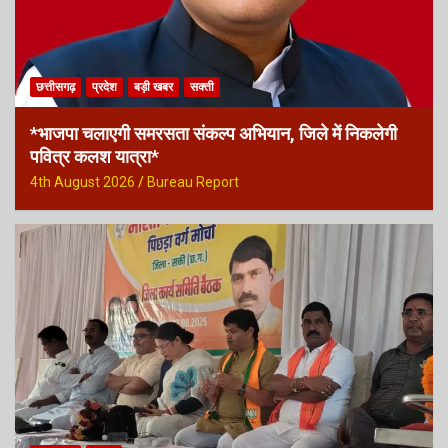
छत्तीसगढ़
प्रदेश
बड़ी खबर
सक्ती
*भाजपा चलाएगी समरसता संकल्प अभियान, जिले में निकलेगी
पवित्र कलश यात्रा*
4th August 2026
Bureau Report