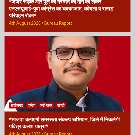
*जर्जर सड़क और पुल की मरम्मत की मांग को लेकर
एनएसयूआई-युवा कांग्रेस का चक्काजाम, कोयला व राखड़
परिवहन रोका*
4th August 2026
Bureau Report
छत्तीसगढ़
प्रदेश
बड़ी खबर
सक्ती
*भाजपा चलाएगी समरसता संकल्प अभियान, जिले में निकलेगी
पवित्र कलश यात्रा*
4th August 2026
Bureau Report