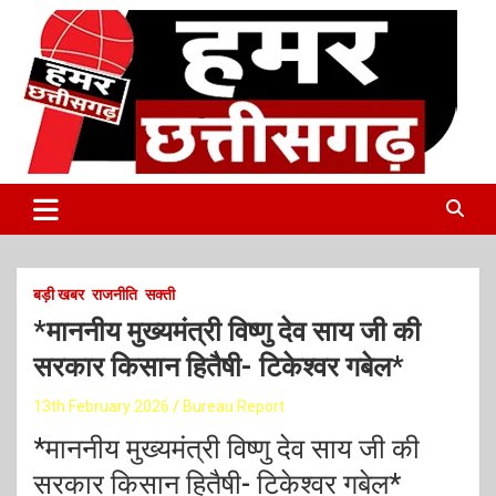
S
k
i
p
t
o
c
o
Latest Online Breaking News
हमर छत्तीसगढ़
n
t
e
n
t
बड़ी खबर
राजनीति
सक्ती
*माननीय मुख्यमंत्री विष्णु देव साय जी की
सरकार किसान हितैषी- टिकेश्वर गबेल*
13th February 2026
Bureau Report
*माननीय मुख्यमंत्री विष्णु देव साय जी की
सरकार किसान हितैषी- टिकेश्वर गबेल*