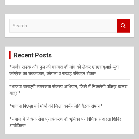
a
v
S
i
e
a
g
r
a
c
Recent Posts
h
t
i
*जर्जर सड़क और पुल की मरम्मत की मांग को लेकर एनएसयूआई-युवा
कांग्रेस का चक्काजाम, कोयला व राखड़ परिवहन रोका*
o
n
*भाजपा चलाएगी समरसता संकल्प अभियान, जिले में निकलेगी पवित्र कलश
यात्रा*
*भाजपा पिछड़ा वर्ग मोर्चा की जिला कार्यसमिति बैठक संपन्न*
*समाज में विधिक सेवा प्राधिकरण की भूमिका पर विधिक साक्षरता शिविर
आयोजित*