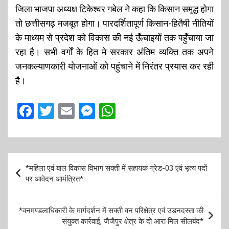
जिला भाजपा अध्यक्ष टिकेश्वर गबेल ने कहा कि किसान समृद्ध होगा
तो छत्तीसगढ़ मजबूत होगा। पारदर्शितापूर्ण किसान-हितैषी नीतियों
के माध्यम से प्रदेश को विकास की नई ऊँचाइयों तक पहुँचाया जा
रहा है। सभी वर्गों के हित मे सरकार अंतिम व्यक्ति तक अपने
जनकल्याणकारी योजनाओं को पहुंचाने में निरंतर प्रयास कर रही
है।
F
T
E
M
W
a
wi
m
es
h
ce
tt
ail
se
at
b
er
n
s
P
*महिला एवं बाल विकास विभाग सक्ती में सहायक ग्रेड-03 एवं भृत्य पदों
o
g
A
o
पर आवेदन आमंत्रित*
o
er
p
s
k
p
t
*वनमण्डलाधिकारी के मार्गदर्शन में सक्ती वन परिक्षेत्र एवं उड़नदस्ता की
संयुक्त कार्रवाई, जैजैपुर क्षेत्र के दो आरा मिल सीलबंद*
n