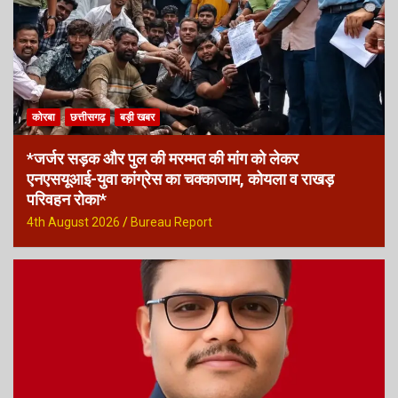
कोरबा
छत्तीसगढ़
बड़ी खबर
*जर्जर सड़क और पुल की मरम्मत की मांग को लेकर
एनएसयूआई-युवा कांग्रेस का चक्काजाम, कोयला व राखड़
परिवहन रोका*
4th August 2026
Bureau Report