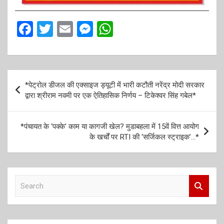
F
T
E
M
W
a
wi
m
es
h
ce
tt
ail
se
at
b
er
n
s
P
*पेट्रोल डीजल की एक्साइज ड्यूटी में भारी कटौती नरेंद्र मोदी सरकार
o
g
A
o
द्वारा श्रीराम नवमी पर एक ऐतिहासिक निर्णय – टिकेश्वर सिंह गबेल*
o
er
p
s
k
p
t
*पंचायत के ‘पक्के’ काम या कागजी खेल? मुडाबहला में 15वें वित्त आयोग
के खर्चों पर RTI की ‘सर्जिकल स्ट्राइक’…*
n
a
v
S
i
e
a
g
r
a
c