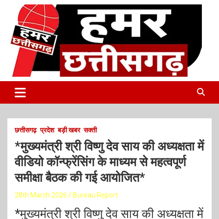
S
k
i
p
t
o
c
o
Latest Online Breaking News
हमर छत्तीसगढ़
n
t
e
n
t
छत्तीसगढ़
प्रदेश
बड़ी खबर
सक्ती
*मुख्यमंत्री श्री विष्णु देव साय की अध्यक्षता में
वीडियो कॉन्फ्रेंसिंग के माध्यम से महत्वपूर्ण
समीक्षा बैठक की गई आयोजित*
28th March 2026
Bureau Report
*मुख्यमंत्री श्री विष्णु देव साय की अध्यक्षता में