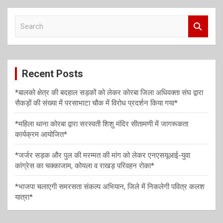
a
S
v
e
i
a
r
g
c
a
Recent Posts
h
t
*बालको क्षेत्र की बदहाल सड़कों को लेकर कोरबा जिला अधिवक्ता संघ द्वारा
i
सैकड़ों की संख्या में परसाभाटा चौक में विरोध प्रदर्शन किया गया*
o
*महिला थाना कोरबा द्वारा सरस्वती शिशु मंदिर सीतामणी में जागरूकता
n
कार्यक्रम आयोजित*
*जर्जर सड़क और पुल की मरम्मत की मांग को लेकर एनएसयूआई-युवा
कांग्रेस का चक्काजाम, कोयला व राखड़ परिवहन रोका*
*भाजपा चलाएगी समरसता संकल्प अभियान, जिले में निकलेगी पवित्र कलश
यात्रा*