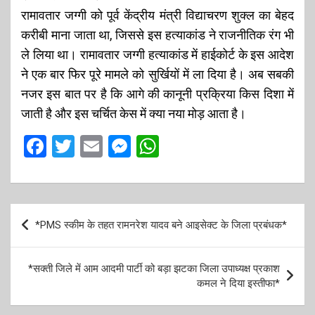
रामावतार जग्गी को पूर्व केंद्रीय मंत्री विद्याचरण शुक्ल का बेहद
करीबी माना जाता था, जिससे इस हत्याकांड ने राजनीतिक रंग भी
ले लिया था। रामावतार जग्गी हत्याकांड में हाईकोर्ट के इस आदेश
ने एक बार फिर पूरे मामले को सुर्खियों में ला दिया है। अब सबकी
नजर इस बात पर है कि आगे की कानूनी प्रक्रिया किस दिशा में
जाती है और इस चर्चित केस में क्या नया मोड़ आता है।
F
T
E
M
W
a
wi
m
es
h
ce
tt
ail
se
at
b
er
n
s
P
*PMS स्कीम के तहत रामनरेश यादव बने आइसेक्ट के जिला प्रबंधक*
o
g
A
o
o
er
p
s
*सक्ती जिले में आम आदमी पार्टी को बड़ा झटका जिला उपाध्यक्ष प्रकाश
k
p
t
कमल ने दिया इस्तीफा*
n