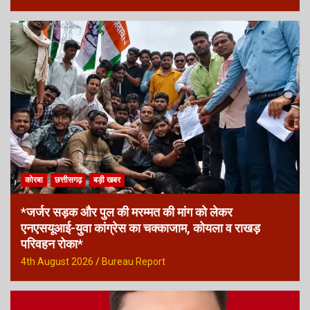
कोरबा
छत्तीसगढ़
बड़ी खबर
*जर्जर सड़क और पुल की मरम्मत की मांग को लेकर
एनएसयूआई-युवा कांग्रेस का चक्काजाम, कोयला व राखड़
परिवहन रोका*
4th August 2026
Bureau Report