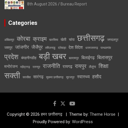
8th August 2026
Bureau Report
Categories
छत्तीसगढ़
कोरबा
क्राइम
खेती
चांपा
जगदलपुर
अंबिकापुर
खरसिया
जांजगीर
जैजैपुर
देश विदेश
जशपुर
तमिलनाडु
दंतेवाड़ा
धरमजयगढ़
पत्थलगांव
बड़ी खबर
प्रदेश
बिलासपुर
बिलाईगढ़
बंमहनीनडीह
बलरामपुर
राजनीति
रायपुर
शिक्षा
मनोरंजन
रायगढ़
लैलूंगा
महेंद्रगढ़
रतनपुर
सक्ती
स्वास्थ्य
हसौद
सारंगढ़
सरसीवा
सुकमा छत्तीसगढ़
सूरजपुर
Copyright © 2026
हमर छत्तीसगढ़
Theme by:
Theme Horse
Proudly Powered by:
WordPress